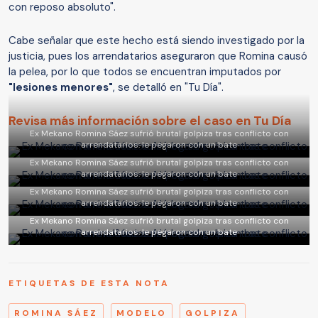
con reposo absoluto".
Cabe señalar que este hecho está siendo investigado por la
justicia, pues los arrendatarios aseguraron que Romina causó
la pelea, por lo que todos se encuentran imputados por
"lesiones menores"
, se detalló en "Tu Día".
Revisa más información sobre el caso en Tu Día
Ex Mekano Romina Sáez sufrió brutal golpiza tras conflicto con
arrendatarios: le pegaron con un bate
Ex Mekano Romina Sáez sufrió brutal golpiza tras conflicto con
arrendatarios: le pegaron con un bate
Ex Mekano Romina Sáez sufrió brutal golpiza tras conflicto con
arrendatarios: le pegaron con un bate
Ex Mekano Romina Sáez sufrió brutal golpiza tras conflicto con
arrendatarios: le pegaron con un bate
ETIQUETAS DE ESTA NOTA
ROMINA SÁEZ
MODELO
GOLPIZA