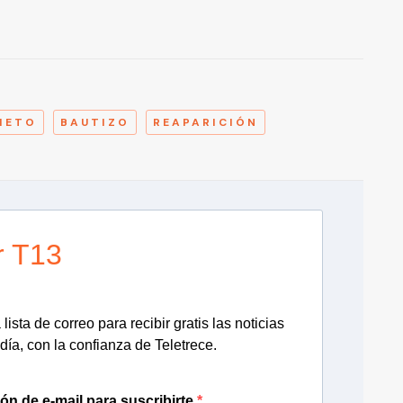
A
IETO
BAUTIZO
REAPARICIÓN
r T13
lista de correo para recibir gratis las noticias
día, con la confianza de Teletrece.
ión de e-mail para suscribirte