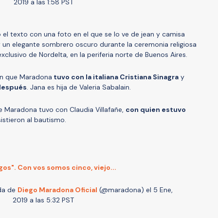
2019 a las 1:58 PST
l texto con una foto en el que se lo ve de jean y camisa
un elegante sombrero oscuro durante la ceremonia religiosa
 exclusivo de Nordelta, en la periferia norte de Buenos Aires.
ión que Maradona
tuvo con la italiana Cristiana Sinagra
y
después
. Jana es hija de Valeria Sabalain.
ue Maradona tuvo con Claudia Villafañe,
con quien estuvo
sistieron al bautismo.
gos". Con vos somos cinco, viejo...
da de
Diego Maradona Oficial
(@maradona) el
5 Ene,
2019 a las 5:32 PST