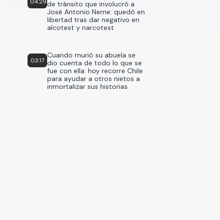
04:29
de tránsito que involucró a
José Antonio Neme: quedó en
libertad tras dar negativo en
alcotest y narcotest
Cuando murió su abuela se
03:17
dio cuenta de todo lo que se
fue con ella: hoy recorre Chile
para ayudar a otros nietos a
inmortalizar sus historias