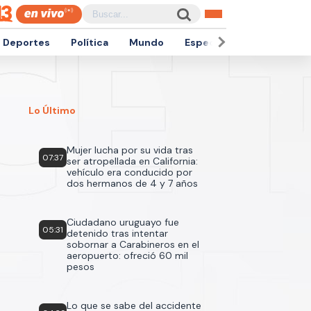
Deportes
Política
Mundo
Espectáculos
Empren
Lo Último
Mujer lucha por su vida tras
07:37
ser atropellada en California:
vehículo era conducido por
dos hermanos de 4 y 7 años
Ciudadano uruguayo fue
05:31
detenido tras intentar
sobornar a Carabineros en el
aeropuerto: ofreció 60 mil
pesos
Lo que se sabe del accidente