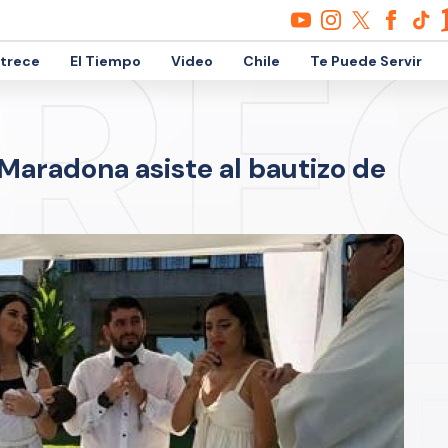
etrece
El Tiempo
Video
Chile
Te Puede Servir
aradona asiste al bautizo de