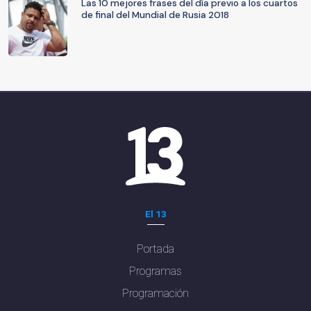
Las 10 mejores frases del día previo a los cuartos
de final del Mundial de Rusia 2018
El 13
Portada
Programas
Programación