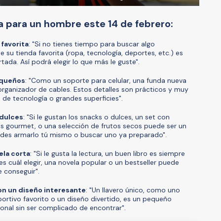
a para un hombre este 14 de febrero:
 favorita
: "Si no tienes tiempo para buscar algo
de su tienda favorita (ropa, tecnología, deportes, etc.) es
tada. Así podrá elegir lo que más le guste".
equeños
: "Como un soporte para celular, una funda nueva
 organizador de cables. Estos detalles son prácticos y muy
 de tecnología o grandes superficies".
 dulces
: "Si le gustan los snacks o dulces, un set con
as gourmet, o una selección de frutos secos puede ser un
Puedes armarlo tú mismo o buscar uno ya preparado".
ela corta
: "Si le gusta la lectura, un buen libro es siempre
es cuál elegir, una novela popular o un bestseller puede
e conseguir".
on un diseño interesante
: "Un llavero único, como uno
portivo favorito o un diseño divertido, es un pequeño
onal sin ser complicado de encontrar".