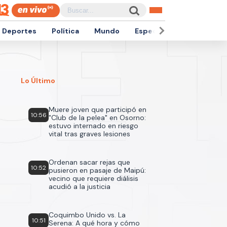
Deportes
Política
Mundo
Espectáculos
Empren
Lo Último
Muere joven que participó en
10:56
"Club de la pelea" en Osorno:
estuvo internado en riesgo
vital tras graves lesiones
Ordenan sacar rejas que
10:52
pusieron en pasaje de Maipú:
vecino que requiere diálisis
acudió a la justicia
Coquimbo Unido vs. La
10:51
Serena: A qué hora y cómo