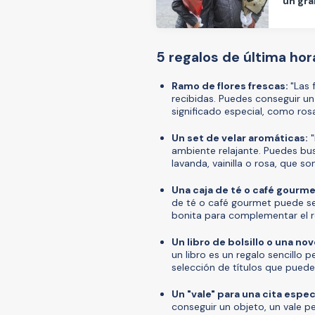
un gra
5 regalos de última hor
Ramo de flores frescas:
"Las 
recibidas. Puedes conseguir un 
significado especial, como rosa
Un set de velar aromáticas:
"
ambiente relajante. Puedes bu
lavanda, vainilla o rosa, que s
Una caja de té o café gourme
de té o café gourmet puede se
bonita para complementar el r
Un libro de bolsillo o una nov
un libro es un regalo sencillo p
selección de títulos que pued
Un "vale" para una cita espec
conseguir un objeto, un vale p