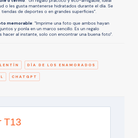
able o termo
: "Un regalo práctico y eco-amigable, ideal
d o les gusta mantenerse hidratados durante el día. Se
 tiendas de deportes o en grandes superficies".
foto memorable
: "Imprime una foto que ambos hayan
tos y ponla en un marco sencillo. Es un regalo
hacer al instante, solo con encontrar una buena foto".
A
LENTÍN
DÍA DE LOS ENAMORADOS
AL
CHATGPT
r T13