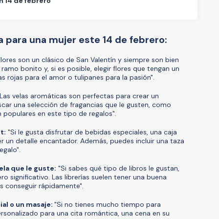
n 14 de febrero
a para una mujer este 14 de febrero:
flores son un clásico de San Valentín y siempre son bien
ramo bonito y, si es posible, elegir flores que tengan un
s rojas para el amor o tulipanes para la pasión".
Las velas aromáticas son perfectas para crear un
scar una selección de fragancias que le gusten, como
on populares en este tipo de regalos".
t:
"Si le gusta disfrutar de bebidas especiales, una caja
r un detalle encantador. Además, puedes incluir una taza
egalo".
ela que le guste:
"Si sabes qué tipo de libros le gustan,
ero significativo. Las librerías suelen tener una buena
es conseguir rápidamente".
ial o un masaje:
"Si no tienes mucho tiempo para
ersonalizado para una cita romántica, una cena en su