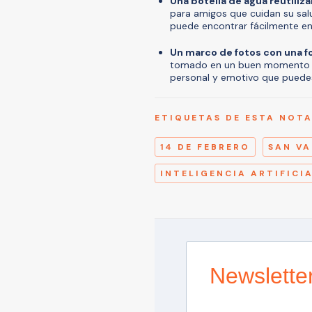
Una botella de agua reutiliz
para amigos que cuidan su salu
puede encontrar fácilmente en
Un marco de fotos con una 
tomado en un buen momento jun
personal y emotivo que puedes 
ETIQUETAS DE ESTA NOT
14 DE FEBRERO
SAN VA
INTELIGENCIA ARTIFICI
Newslette