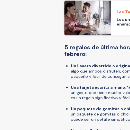
Lee T
Los ch
enamor
5 regalos de última hor
febrero:
Un llavero divertido o origina
algo que ambos disfruten, como
pequeño y fácil de conseguir e
Una tarjeta escrita a mano
: 
un gesto que tiene mucho valor
es un regalo significativo y fác
Un paquete de gomitas o chi
un paquete de gomitas o chic
puede ser un detalle simpático