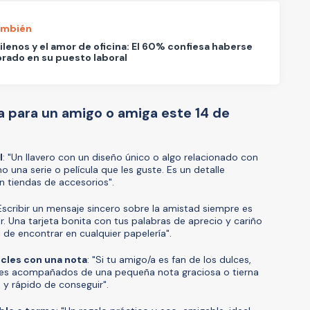
ambién
ilenos y el amor de oficina: El 60% confiesa haberse
ado en su puesto laboral
a para un amigo o amiga este 14 de
l
: "Un llavero con un diseño único o algo relacionado con
 una serie o película que les guste. Es un detalle
n tiendas de accesorios".
"Escribir un mensaje sincero sobre la amistad siempre es
. Una tarjeta bonita con tus palabras de aprecio y cariño
il de encontrar en cualquier papelería".
cles con una nota
: "Si tu amigo/a es fan de los dulces,
les acompañados de una pequeña nota graciosa o tierna
 y rápido de conseguir".