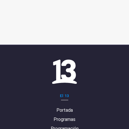
El 13
Portada
Programas
Programación