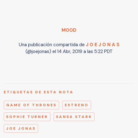
MOOD
Una publicación compartida de
J O E J O N A S
(@joejonas) el
14 Abr, 2019 a las 5:22 PDT
ETIQUETAS DE ESTA NOTA
GAME OF THRONES
ESTRENO
SOPHIE TURNER
SANSA STARK
JOE JONAS