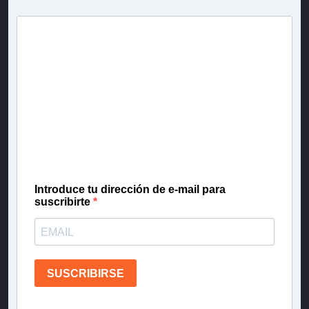
Newsletter T13
Inscríbete en nuestra lista de correo para recibir
gratis las noticias más importantes del día, con la
confianza de Teletrece.
Introduce tu dirección de e-mail para
suscribirte
SUSCRIBIRSE