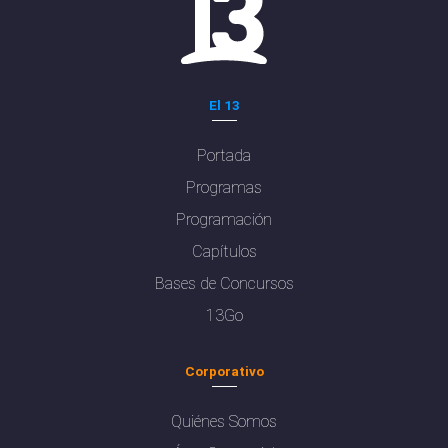
El 13
Portada
Programas
Programación
Capítulos
Bases de Concursos
13Go
Corporativo
Quiénes Somos