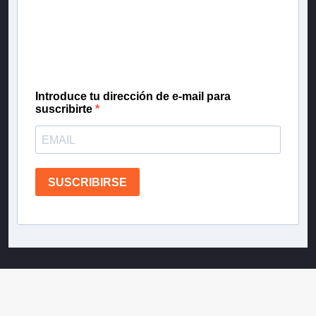
Inscríbete en nuestra lista de correo para recibir
gratis las noticias más importantes del día, con la
confianza de Teletrece.
Introduce tu dirección de e-mail para
suscribirte
SUSCRIBIRSE