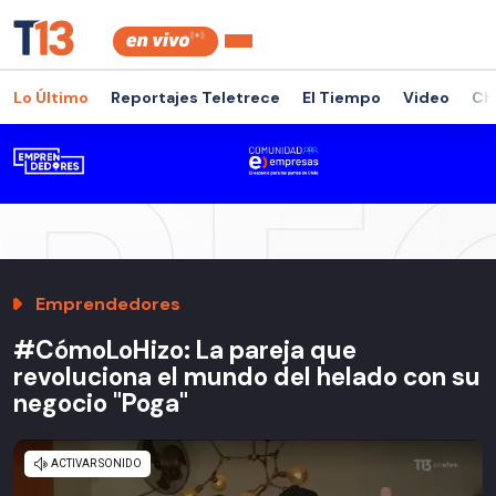
Lo Último
Reportajes Teletrece
El Tiempo
Video
Ch
Emprendedores
#CómoLoHizo: La pareja que
revoluciona el mundo del helado con su
negocio "Poga"