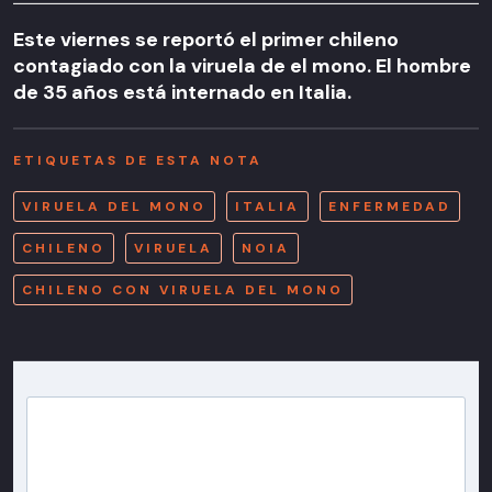
Este viernes se reportó el primer chileno
contagiado con la viruela de el mono. El hombre
de 35 años está internado en Italia.
ETIQUETAS DE ESTA NOTA
VIRUELA DEL MONO
ITALIA
ENFERMEDAD
CHILENO
VIRUELA
NOIA
CHILENO CON VIRUELA DEL MONO
Newsletter T13