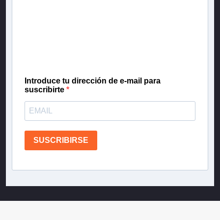
Inscríbete en nuestra lista de correo para recibir
gratis las noticias más importantes del día, con la
confianza de Teletrece.
Introduce tu dirección de e-mail para
suscribirte
SUSCRIBIRSE