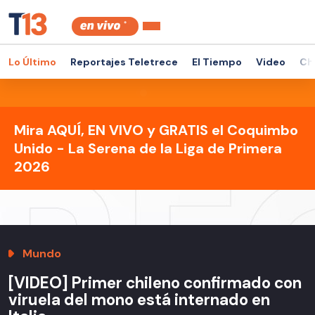
Lo Último
Reportajes Teletrece
El Tiempo
Video
Ch
Mira AQUÍ, EN VIVO y GRATIS el Coquimbo
Unido - La Serena de la Liga de Primera
2026
Mundo
[VIDEO] Primer chileno confirmado con
viruela del mono está internado en