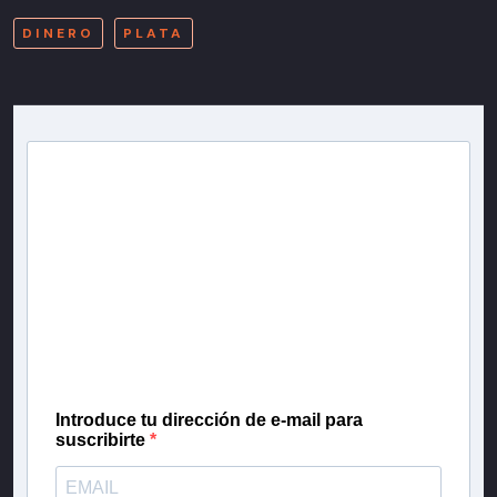
DINERO
PLATA
Newsletter T13
Inscríbete en nuestra lista de correo para recibir
gratis las noticias más importantes del día, con la
confianza de Teletrece.
Introduce tu dirección de e-mail para
suscribirte