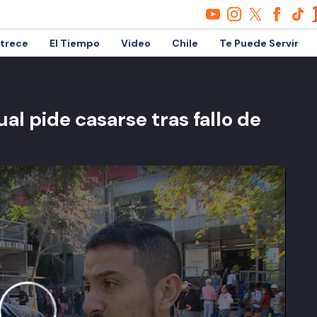
etrece
El Tiempo
Video
Chile
Te Puede Servir
l pide casarse tras fallo de