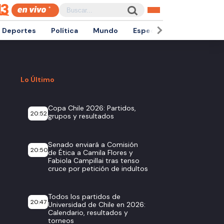
Deportes
Política
Mundo
Espectáculos
Empren
Lo Último
Copa Chile 2026: Partidos,
20:52
grupos y resultados
Senado enviará a Comisión
20:50
de Ética a Camila Flores y
Fabiola Campillai tras tenso
cruce por petición de indultos
Todos los partidos de
20:47
Universidad de Chile en 2026:
Calendario, resultados y
torneos