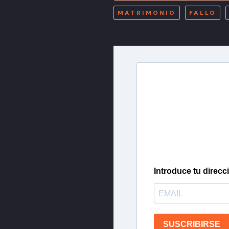
MATRIMONIO
FALLO
Newslette
Inscríbete en nuestra 
más importantes del 
Introduce tu direcc
SUSCRIBIRSE