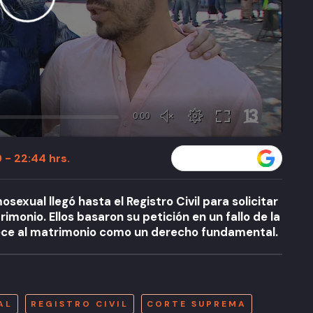
 - 22:44 hrs.
Seguir a T13 en
exual llegó hasta el Registro Civil para solicitar
monio. Ellos basaron su petición en un fallo de la
ce al matrimonio como un derecho fundamental.
A
AL
REGISTRO CIVIL
CORTE SUPREMA