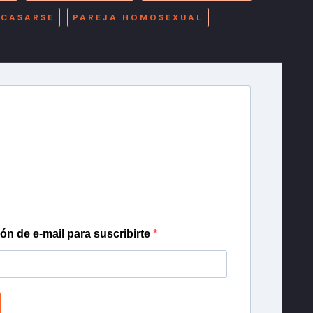
CASARSE
PAREJA HOMOSEXUAL
r T13
lista de correo para recibir gratis las noticias
día, con la confianza de Teletrece.
ión de e-mail para suscribirte