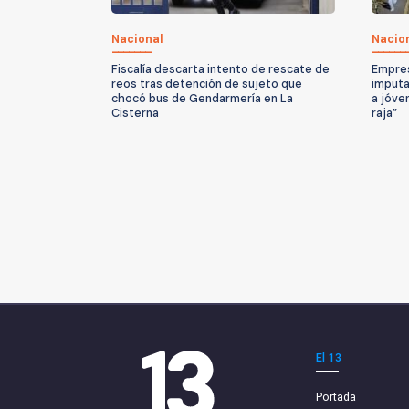
Nacional
Nacio
Fiscalía descarta intento de rescate de
Empres
reos tras detención de sujeto que
imputa
chocó bus de Gendarmería en La
a jóve
Cisterna
raja”
El 13
Portada