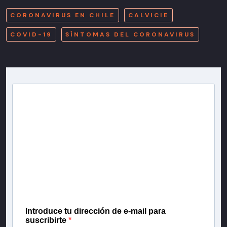
CORONAVIRUS EN CHILE
CALVICIE
COVID-19
SÍNTOMAS DEL CORONAVIRUS
Newsletter T13
Inscríbete en nuestra lista de correo para recibir
gratis las noticias más importantes del día, con la
confianza de Teletrece.
Introduce tu dirección de e-mail para
suscribirte