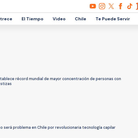
etrece
El Tiempo
Video
Chile
Te Puede Servir
establece récord mundial de mayor concentración de personas con
ostizas
no será problema en Chile por revolucionaria tecnología capilar