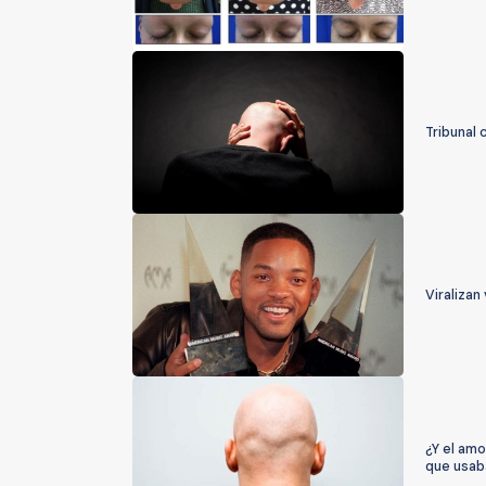
Tribunal 
Viralizan
¿Y el amo
que usab