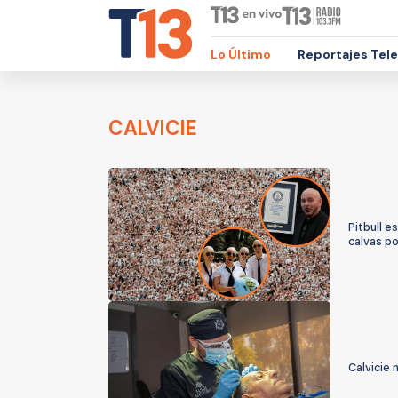
Lo Último
Reportajes Tel
CALVICIE
Pitbull 
calvas p
Calvicie 