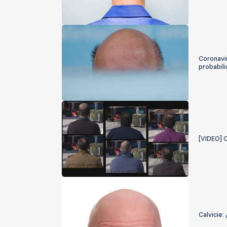
Coronavir
probabil
[VIDEO] O
Calvicie: