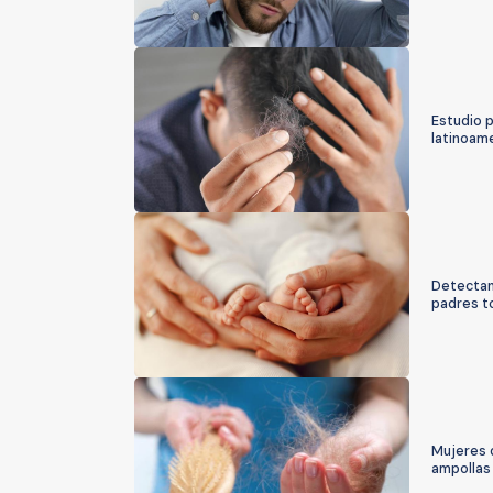
Estudio p
latinoam
Detectan
padres t
Mujeres d
ampollas