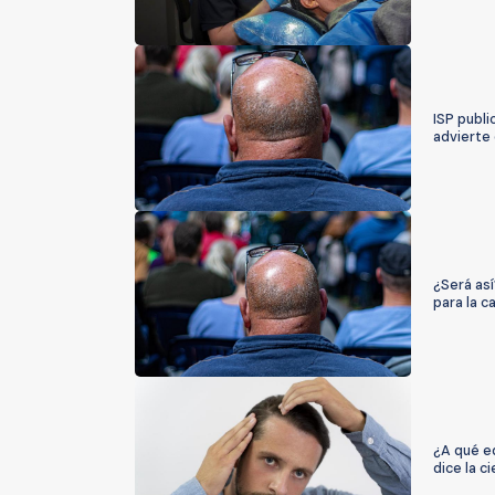
ISP publi
advierte 
¿Será así
para la ca
¿A qué e
dice la ci