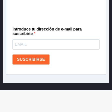
Inscríbete en nuestra lista de correo para recibir
gratis las noticias más importantes del día, con la
confianza de Teletrece.
Introduce tu dirección de e-mail para
suscribirte
SUSCRIBIRSE