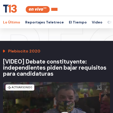
Lo Último
Reportajes Teletrece
El Tiempo
Video
Ch
Plebiscito 2020
[VIDEO] Debate constituyente:
independientes piden bajar requisitos
para candidaturas