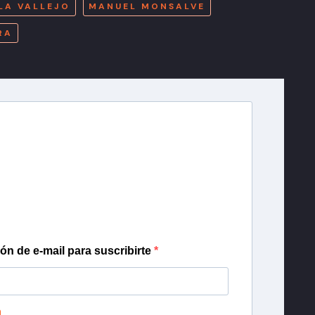
LA VALLEJO
MANUEL MONSALVE
RA
r T13
lista de correo para recibir gratis las noticias
día, con la confianza de Teletrece.
ión de e-mail para suscribirte