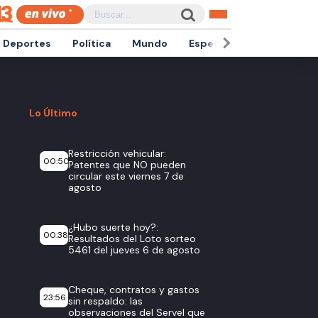
Deportes
Política
Mundo
Espectáculos
Empren
Lo Último
Restricción vehicular:
00:50
Patentes que NO pueden
circular este viernes 7 de
agosto
¿Hubo suerte hoy?:
00:38
Resultados del Loto sorteo
5461 del jueves 6 de agosto
Cheque, contratos y gastos
23:56
sin respaldo: las
observaciones del Servel que