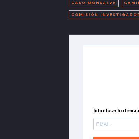
CASO MONSALVE
CAMI
COMISIÓN INVESTIGADO
Newslette
Inscríbete en nuestra 
más importantes del 
Introduce tu direcc