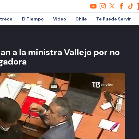
etrece
El Tiempo
Video
Chile
Te Puede Servir
n a la ministra Vallejo por no
igadora