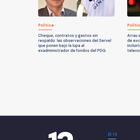
Política
Políti
Cheque, contratos y gastos sin
Arrau 
respaldo: las observaciones del Servel
de exc
que ponen bajo la lupa al
incluir
exadministrador de fondos del PDG
teleco
El 13