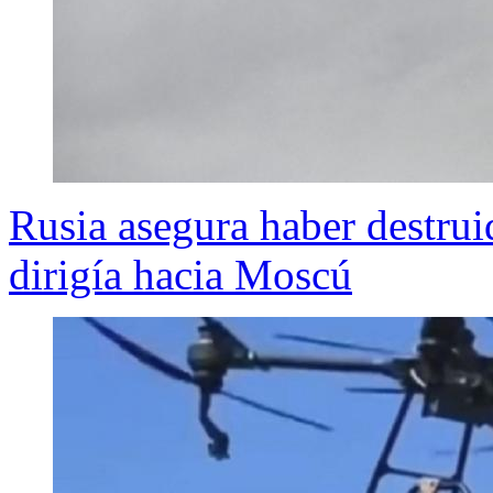
Rusia asegura haber destrui
dirigía hacia Moscú