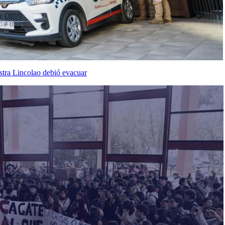
stra Lincolao debió evacuar