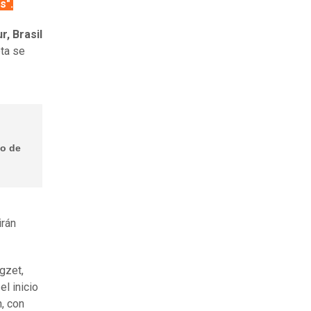
s".
r,
Brasil
ta se
go de
irán
gzet,
el inicio
, con