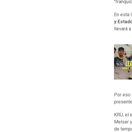
"franqui
En esta 
y Estad
llevará 
Por eso
presente
KRÜ, el 
Melser y 
de tempo