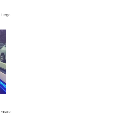
 luego
 semana