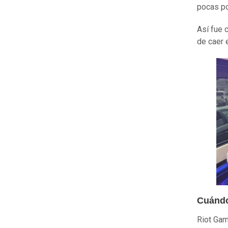
pocas po
Así fue 
de caer 
Cuánd
Riot Gam