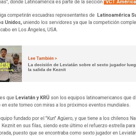
cias", donde Latinoamérica es parte de la sección
"VCT América
liga competirán escuadras representantes de
Latinoamérica Su
os Unidos,
uniendo los servidores ya que la competición comple
a cabo en Los Ángeles, USA.
Lee También >
La decisión de Leviatán sobre el sexto jugador lue
la salida de Keznit
 es que
Leviatán y KRÜ
son los equipos latinoamericanos que d
 en este torneo con miras a los próximos eventos mundiales.
equipo fundado por el "Kun" Agüero, y que tiene a los chilenos Na
Keznit en sus filas, siendo este último el refuerzo estrella para 
rada, puesto que se encontraba como sexto jugador en Leviatán