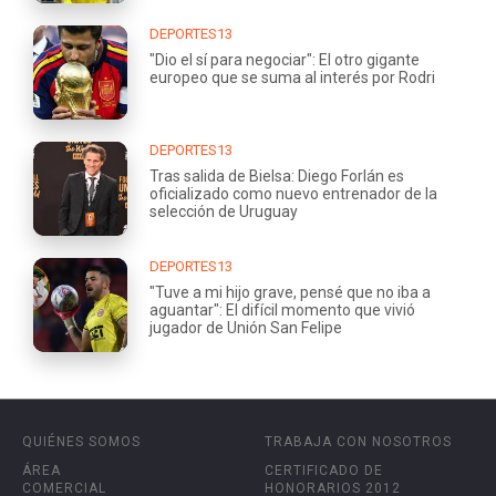
DEPORTES13
"Dio el sí para negociar": El otro gigante
europeo que se suma al interés por Rodri
DEPORTES13
Tras salida de Bielsa: Diego Forlán es
oficializado como nuevo entrenador de la
selección de Uruguay
DEPORTES13
"Tuve a mi hijo grave, pensé que no iba a
aguantar": El difícil momento que vivió
jugador de Unión San Felipe
QUIÉNES SOMOS
TRABAJA CON NOSOTROS
ÁREA
CERTIFICADO DE
COMERCIAL
HONORARIOS 2012