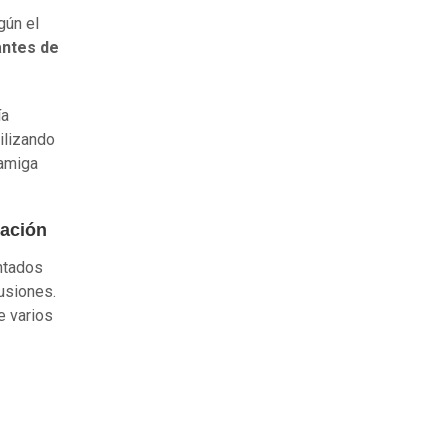
gún el
antes de
ía
ilizando
 amiga
gación
ntados
cusiones.
e varios