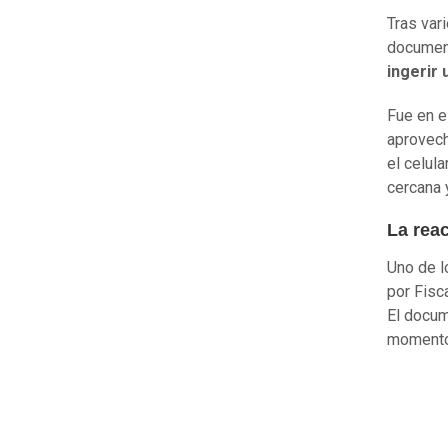
Tras var
document
ingerir
Fue en e
aprovech
el celul
cercana 
La rea
Uno de l
por Fisc
El docum
momentos