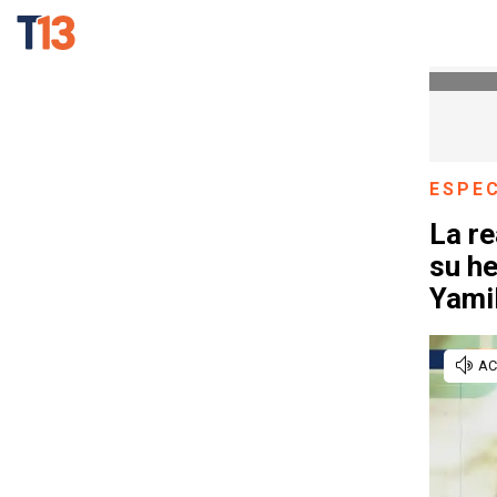
ESPE
La re
su h
Yami