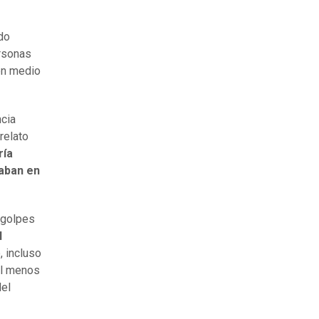
do
rsonas
 en medio
ncia
relato
ría
aban en
o golpes
l
 incluso
 al menos
del