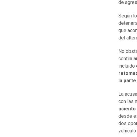
de agresi
Según lo
deteners
que acom
del alter
No obsta
continua
incluido 
retomad
la parte
La acusa
con las 
asiento 
desde es
dos opor
vehículo 