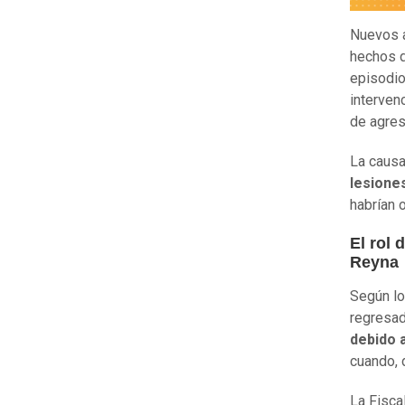
Nuevos a
hechos 
episodio
interven
de agres
La causa
lesione
habrían 
El rol
Reyna
Según lo
regresa
debido 
cuando, 
La Fisca