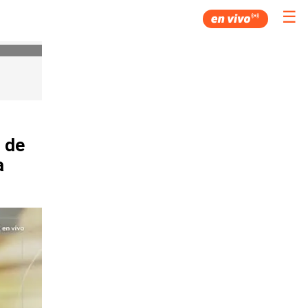
☰
n de
a