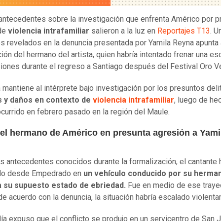
ntecedentes sobre la investigación que enfrenta Américo por p
de
violencia intrafamiliar
salieron a la luz en
Reportajes T13
. U
s revelados en la denuncia presentada por Yamila Reyna apunta 
ción del hermano del artista, quien habría intentado frenar una es
iones durante el regreso a Santiago después del Festival Oro V
 mantiene al intérprete bajo investigación por los presuntos del
s y daños en contexto de
violencia intrafamiliar
, luego de he
ocurrido en febrero pasado en la región del Maule.
 del hermano de Américo en presunta agresión a Yami
s antecedentes conocidos durante la formalización, el cantante 
do desde Empedrado en
un vehículo conducido por su herma
a su supuesto estado de ebriedad.
Fue en medio de ese traye
de acuerdo con la denuncia, la situación habría escalado violent
lía expuso que el conflicto se produjo en un servicentro de San J