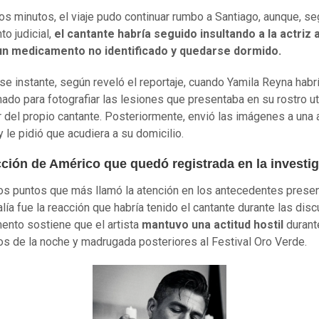
ios minutos, el viaje pudo continuar rumbo a Santiago, aunque, se
o judicial,
el cantante habría seguido insultando a la actriz 
 un medicamento no identificado y quedarse dormido.
se instante, según reveló el reportaje, cuando Yamila Reyna habr
ado para fotografiar las lesiones que presentaba en su rostro ut
ar del propio cantante. Posteriormente, envió las imágenes a una
y le pidió que acudiera a su domicilio.
cción de Américo que quedó registrada en la investi
os puntos que más llamó la atención en los antecedentes prese
alía fue la reacción que habría tenido el cantante durante las dis
ento sostiene que el artista
mantuvo una actitud hostil
durant
 de la noche y madrugada posteriores al Festival Oro Verde.