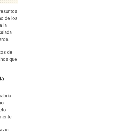
resuntos
no de los
a la
calada
erde.
itos de
chos que
la
habría
no
cto
amente.
avier,