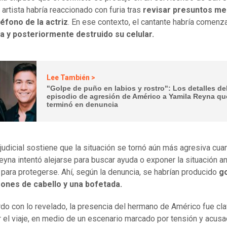
 artista habría reaccionado con furia tras
revisar presuntos me
léfono de la actriz
. En ese contexto, el cantante habría comenz
la y posteriormente destruido su celular.
Lee También >
"Golpe de puño en labios y rostro": Los detalles de
episodio de agresión de Américo a Yamila Reyna qu
terminó en denuncia
o judicial sostiene que la situación se tornó aún más agresiva cu
eyna intentó alejarse para buscar ayuda o exponer la situación a
 para protegerse. Ahí, según la denuncia, se habrían producido
go
rones de cabello y una bofetada.
do con lo revelado, la presencia del hermano de Américo fue cla
r el viaje, en medio de un escenario marcado por tensión y acus