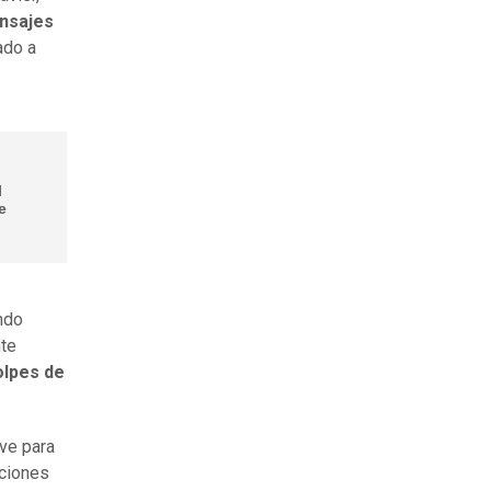
nsajes
ado a
l
e
ando
nte
lpes de
ve para
aciones