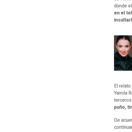
donde el
en el te
insultar
El relat
Yamila R
terceros
puño, ti
De acuer
continua