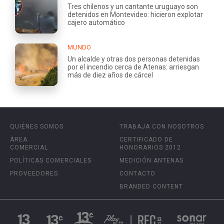
Tres chilenos y un cantante uruguayo son
detenidos en Montevideo: hicieron explotar
cajero automático
MUNDO
Un alcalde y otras dos personas detenidas
por el incendio cerca de Atenas: arriesgan
más de diez años de cárcel
QUIÉNES SOMOS
TRABAJA CON NOSOTROS
ÁREA
CERTIFICADO DE
COMERCIAL
HONORARIOS 2012
POLÍTICAS COMERCIALES
MEDICIÓN ANTENAS
PROVEEDORES
CONTACTO
BRANDED CONTENT