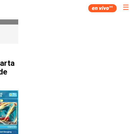
☰
carta
de