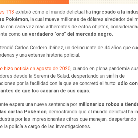
jes T13
exhibió cómo el mundo delictual ha
ingresado a la indus
tas Pokémon
, la cual mueve millones de dólares alrededor del 
ta con cada vez más adherentes de estos objetos, considerada
ente como
un verdadero "oro" del mercado negro.
ntendió Carlos Cordero Ibáñez, un delincuente de 44 años que cu
ndenas y una extensa historia policial.
e hizo noticia en agosto de 2020
, cuando en plena pandemia sus
ores desde la Seremi de Salud, despertando un sinfín de
ciones por la facilidad con la que se concretó el hurto:
sólo con
 antes de que los sacaran de sus cajas.
nte espera una nueva sentencia por
millonarios robos a tiend
las cartas Pokémon
, demostrando que el mundo delictual ha 
ndustria por las impresionantes cifras que manejan, despertando 
de la policía a cargo de las investigaciones.