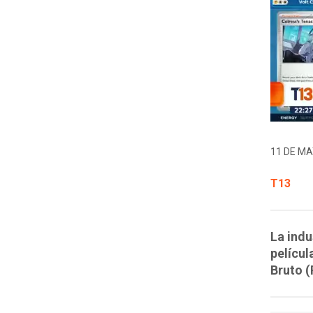
11 DE MA
T13
La indu
películ
Bruto (