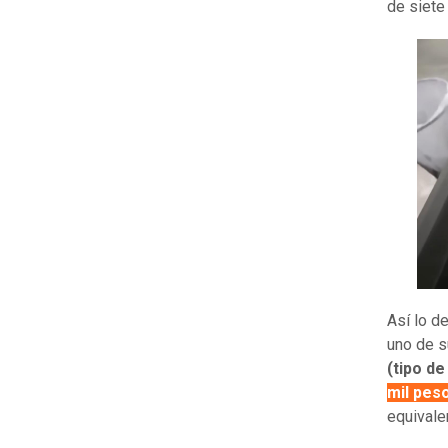
de siete
Así lo d
uno de s
(tipo d
mil pes
equivale