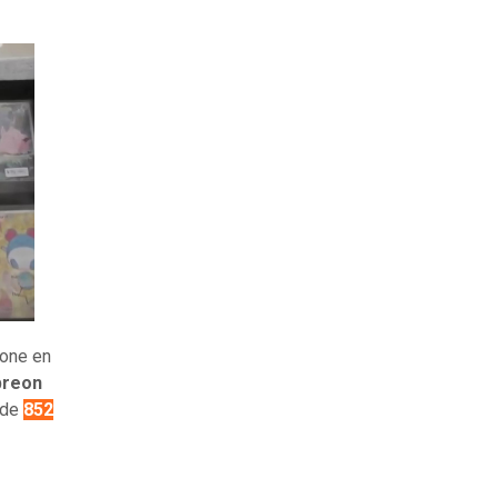
one en
reon
 de
852