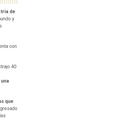
tria de
mundo y
s
enta con
trajo 40
 una
as que
ingresado
las