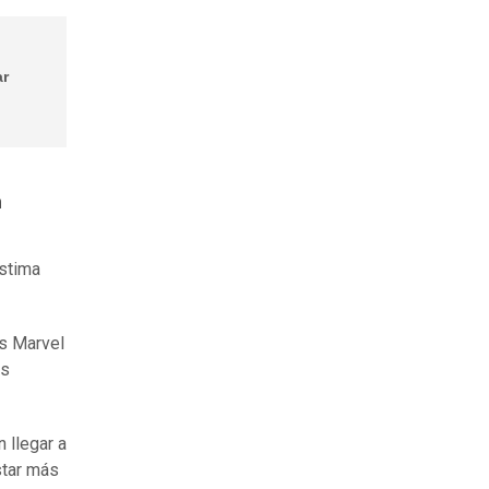
ar
n
estima
as Marvel
es
 llegar a
star más