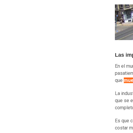
Las im
En el mu
pasatiem
que
mue
La indus
que se e
complet
Es que c
costar m