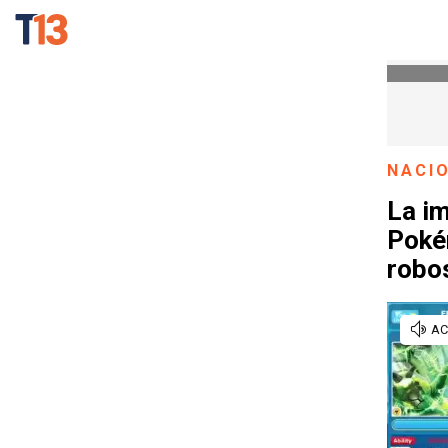
NACI
La im
Poké
robos