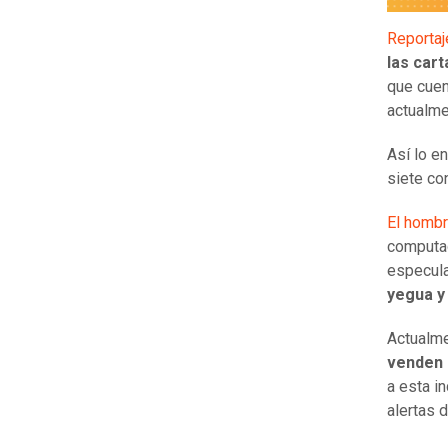
Reporta
las car
que cuen
actualm
Así lo e
siete co
El hombr
computad
especula
yegua y
Actualme
venden 
a esta i
alertas 