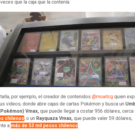
 veces que la caja que la contenía.
etalla, por ejemplo, el creador de contenidos
@moaitcg
quien exp
us videos, donde abre cajas de cartas Pokémon y busca un
Umb
e Pokémon) Vmax,
que puede llegar a costar 956 dólares, cerca
os chilenos
; o un
Rayquaza Vmax,
que puede valer 59 dólares,
nte a
más de 53 mil pesos chilenos
.