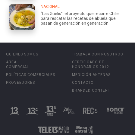
NACIONAL
“Las Guelis”: el proyecto que recorre Chile
para rescatar las recetas de abuela que
pasan de generación en generación
QUIÉNES SOMOS
TRABAJA CON NOSOTROS
ÁREA
CERTIFICADO DE
COMERCIAL
HONORARIOS 2012
POLÍTICAS COMERCIALES
MEDICIÓN ANTENAS
PROVEEDORES
CONTACTO
BRANDED CONTENT