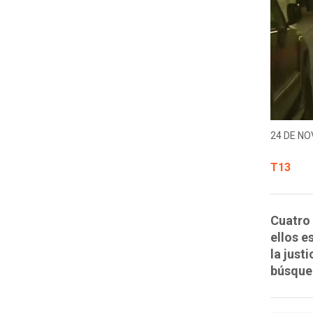
24 DE NO
T13
Cuatro 
ellos e
la just
búsque