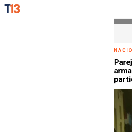
NACI
Parej
armas
parti