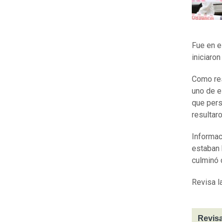
Fue en e
iniciaron
Como re
uno de e
que pers
resultar
Informac
estaban 
culminó 
Revisa l
Revisa