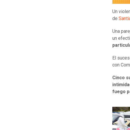
Un viole
de
Santi
Una pare
un efect
particul
El suces
con Com
Cinco s
intimida
fuego p