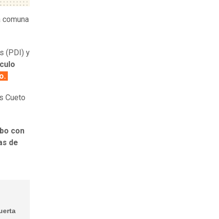
la comuna
s (PDI) y
culo
io.
es Cueto
obo con
as de
uerta