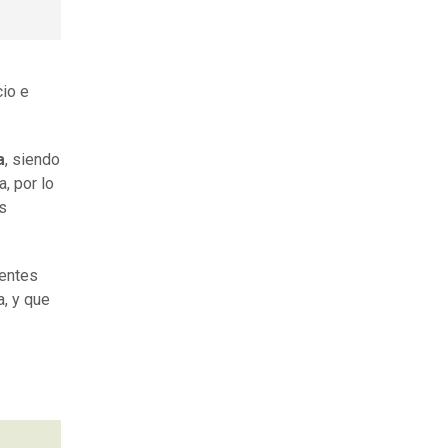
io e
a
, siendo
a, por lo
s
uentes
a, y que