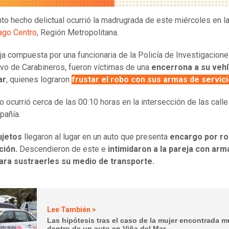
nto hecho delictual ocurrió la madrugrada de este miércoles en 
ago Centro
, Región Metropolitana.
ja compuesta por una funcionaria de la Policía de Investigacione
ivo de Carabineros, fueron víctimas de una
encerrona a su vehí
ar
, quienes lograron
frustar el robo con sus armas de servic
o ocurrió cerca de las 00:10 horas en la intersección de las call
pañía.
ujetos
llegaron al lugar en un auto que presenta
encargo por r
ción.
Descendieron de este e
intimidaron a la pareja con arm
ara sustraerles su medio de transporte.
Lee También >
Las hipótesis tras el caso de la mujer encontrada m
dentro de un auto en Viña del Mar