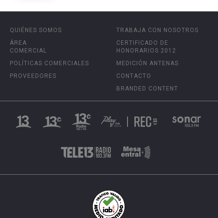
QUIÉNES SOMOS
TRABAJA CON NOSOTROS
ÁREA
CERTIFICADO DE
COMERCIAL
HONORARIOS 2012
POLÍTICAS COMERCIALES
MEDICIÓN ANTENAS
PROVEEDORES
CONTACTO
BRANDED CONTENT