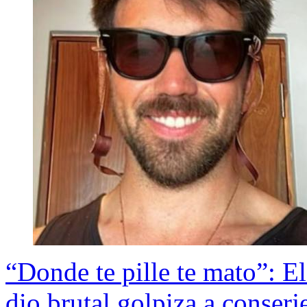
“Donde te pille te mato”: El
dio brutal golpiza a conserj