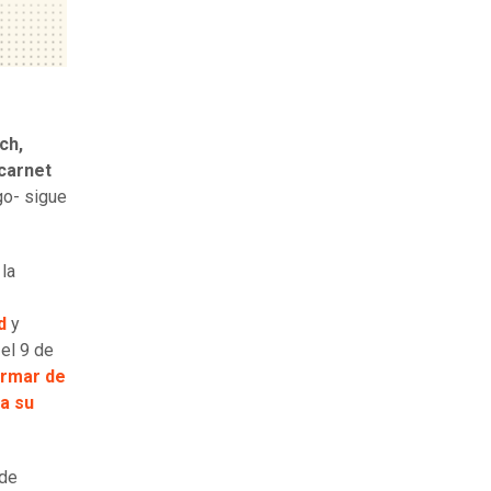
ch,
 carnet
go- sigue
 la
d
y
el 9 de
ermar de
a su
 de