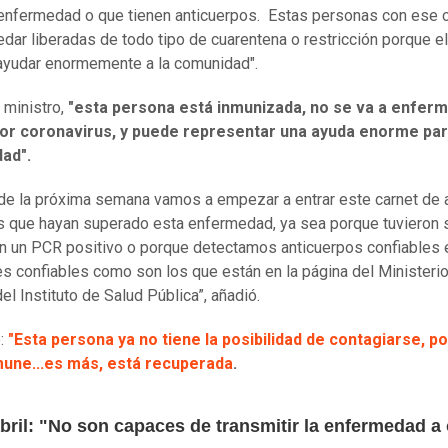
enfermedad o que tienen anticuerpos. Estas personas con ese 
edar liberadas de todo tipo de cuarentena o restricción porque e
ayudar enormemente a la comunidad".
 ministro,
"esta persona está inmunizada, no se va a enferm
or coronavirus, y puede representar una ayuda enorme par
ad".
r de la próxima semana vamos a empezar a entrar este carnet de a
 que hayan superado esta enfermedad, ya sea porque tuvieron
on un PCR positivo o porque detectamos anticuerpos confiables 
 confiables como son los que están en la página del Ministeri
el Instituto de Salud Pública”, añadió.
:
"Esta persona ya no tiene la posibilidad de contagiarse, p
mune...es más, está recuperada
.
bril: "No son capaces de transmitir la enfermedad a