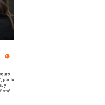
seguró
, por lo
s, y
afirmó