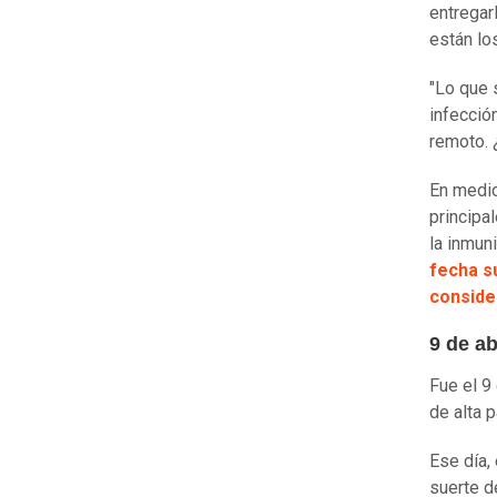
entregar
están lo
"Lo que 
infecció
remoto. 
En medio
principa
la inmun
fecha su
conside
9 de ab
Fue el 9
de alta 
Ese día,
suerte d