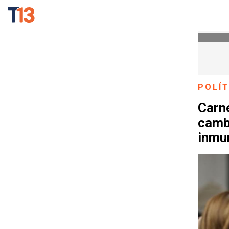
POLÍT
Carn
cambi
inmu