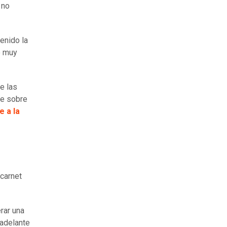
 no
enido la
o muy
e las
te sobre
e a la
 carnet
rar una
 adelante