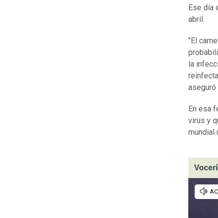
Ese día 
abril.
"El carn
probabil
la infec
reinfect
aseguró 
En esa f
virus y q
mundial 
Vocerí