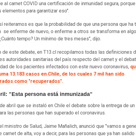
le al carnet COVID una certificación de inmunidad segura, porque
s elementos para garantizar eso".
sí reiteramos es que la probabilidad de que una persona que ha t
n se enferme de nuevo, o enferme a otros se transforma en alg
¿Cuánto tempo? Un mínimo de tres meses", dijo.
 de este debate, en T13.cl recopilamos todas las definiciones d
les autoridades sanitarias del país respecto del carnet y el deba
idad de los pacientes infectados con este nuevo coronavirus,
qu
ma 13.183 casos en Chile, de los cuales 7 mil han sido
rados como "recuperados".
ril: "Esta persona está inmunizada"
 de abril que se instaló en Chile el debate sobre la entrega de un
para las personas que han superado el coronavirus.
 el ministro de Salud, Jaime Mañalich, anunció que "vamos a gene
e carnet de alta, voy a decir, para las personas que ya han salido