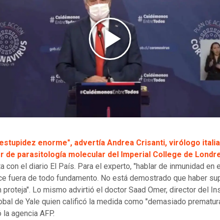
estupidez enorme", advertía Andrea Crisanti, virólogo itali
r de parasitología molecular del Imperial College de Londr
a con el diario El País. Para el experto, "hablar de inmunidad en 
e fuera de todo fundamento. No está demostrado que haber su
n proteja". Lo mismo advirtió el doctor Saad Omer, director del Ins
obal de Yale quien calificó la medida como "demasiado prematura
 la agencia AFP.