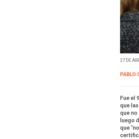
27 DE ABR
PABLO 
Fue el 
que las
que no 
luego d
que "no
certifi