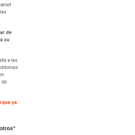
carnet
llas
ar de
a su
lta a las
 síntomas
en
o de
orque ya
 otros"