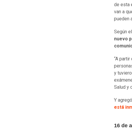
de esta 
van a qu
pueden 
Según el
nuevo p
comunid
“A parti
personas
y tuvier
exámenes
Salud y d
Y agregó
está in
16 de a