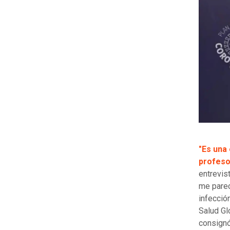
"Es una 
profeso
entrevist
me parec
infecció
Salud Gl
consignó