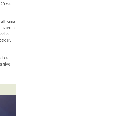
 20 de
 altísima
 tuvieron
ad, a
tros",
ido el
a nivel