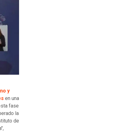
ano y
es
en una
esta fase
perado la
tituto de
",