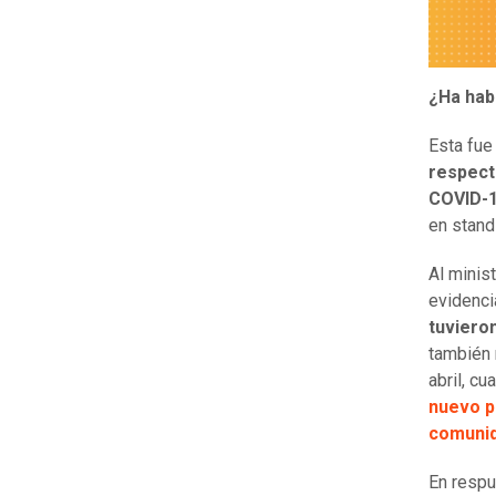
¿Ha hab
Esta fue 
respecto
COVID-
en stand
Al minis
evidenci
tuvieron
también 
abril, cu
nuevo p
comunid
En respu