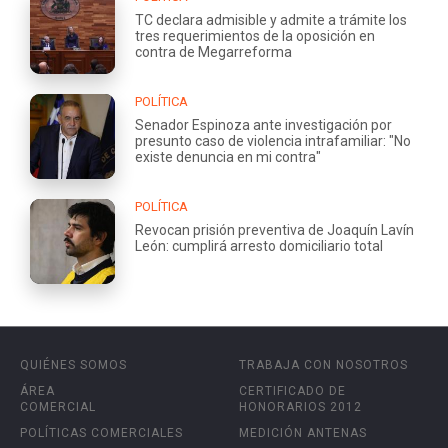
TC declara admisible y admite a trámite los
tres requerimientos de la oposición en
contra de Megarreforma
POLÍTICA
Senador Espinoza ante investigación por
presunto caso de violencia intrafamiliar: "No
existe denuncia en mi contra"
POLÍTICA
Revocan prisión preventiva de Joaquín Lavín
León: cumplirá arresto domiciliario total
QUIÉNES SOMOS
TRABAJA CON NOSOTROS
ÁREA
CERTIFICADO DE
COMERCIAL
HONORARIOS 2012
POLÍTICAS COMERCIALES
MEDICIÓN ANTENAS