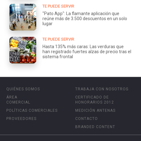
TE PUEDE SERVIR
"Pato App": La flamante aplicación que
reúne más de 3.500 descuentos en un solo
lugar
TE PUEDE SERVIR
Hasta 135% más caras: Las verduras que
han registrado fuertes alzas de precio tras el
sistema frontal
QUIÉNES SOMOS
TRABAJA CON NOSOTROS
ÁREA
CERTIFICADO DE
COMERCIAL
HONORARIOS 2012
POLÍTICAS COMERCIALES
MEDICIÓN ANTENAS
PROVEEDORES
CONTACTO
BRANDED CONTENT