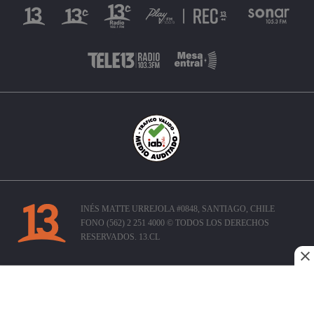
INÉS MATTE URREJOLA #0848, SANTIAGO, CHILE
FONO (562) 2 251 4000 © TODOS LOS DERECHOS
RESERVADOS. 13.CL