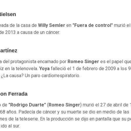
Nielsen
eada de la casa de
Willy Semler
en
"Fuera de control"
murió el
de 2013 a causa de un cáncer.
artínez
a del protagonista encarnado por
Romeo Singer
es el papel qu
iz en la telenovela.
Yoya
falleció el 1 de febrero de 2009 a los 
 ¿La causa? Un paro cardiorrespiratorio.
on Ferrada
o de
"Rodrigo Duarte"
(
Romeo Singer
) murió el 27 de abril de 
68 años. Padecía de cáncer y su muerte se dio en medio de las
nes de la teleserie. En la producción se dijo en pantalla que su 
ido al sur.