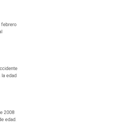
e febrero
al
accidente
a la edad
de 2008
 de edad.