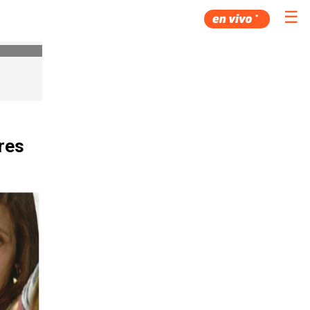
☰
ores