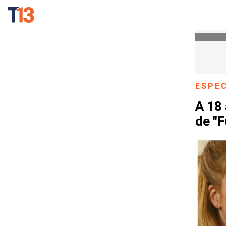
ESPE
A 18 
de "F