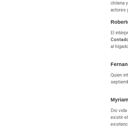
chilena 
actores 
Robert
El intérp
Contad
al hígado
Fernan
Quien int
septiemb
Myriam
Dio vida
existir 
existenc