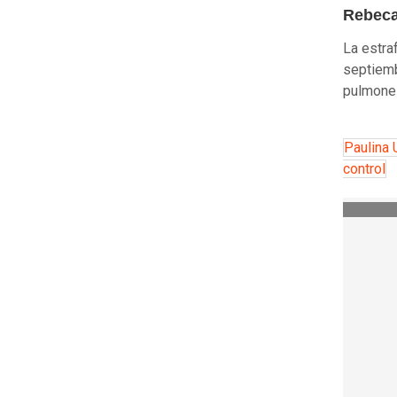
Rebeca
La estra
septiemb
pulmones
Paulina 
control