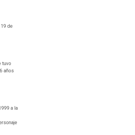
 19 de
e tuvo
96 años
1999 a la
personaje