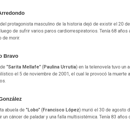
Arredondo
 del protagonista masculino de la historia dejó de existir el 20 d
luego de sufrir varios paros cardiorrespiratorios. Tenía 68 años 
 de morir.
o Bravo
 de
"Sarita Mellafe"
(
Paulina Urrutia
) en la telenovela tuvo un 
lístico el 5 de noviembre de 2001, el cual le provocó la muerte 
os.
González
cta abuela de
"Lobo"
(
Francisco López
) murió el 30 de agosto 
rir un cáncer de paladar y una falla multisistémica. Tenía 83 años