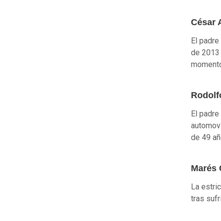
César 
El padre
de 2013 
momento
Rodolf
El padre
automovi
de 49 añ
Marés 
La estri
tras suf