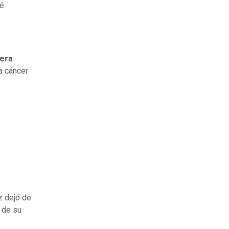
é
iera
a cáncer
e
iz dejó de
 de su