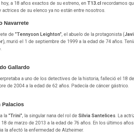
y hoy, a 18 años exactos de su estreno, en
T13.cl
recordamos qu
y actrices de su elenco ya no están entre nosotros.
o Navarrete
rete de
"Tennyson Leighton"
, el abuelo de la protagonista (
Jav
or
), murió el 1 de septiembre de 1999 a la edad de 74 años. Tení
.
do Gallardo
erpretaba a uno de los detectives de la historia, falleció el 18 d
re de 2004 a la edad de 62 años. Padecía de cáncer gástrico.
 Palacios
 a la
"Trini"
, la singular nana del rol de
Silvia Santelices
. La actr
el 18 de marzo de 2013 a la edad de 76 años. En los últimos años
ia la afectó la enfermedad de Alzheimer.