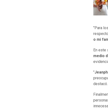
"Para lo
respecto
o mi fam
En este 
medio d
evidenci
"
Jeanph
preocup
destacó.
Finalmen
persona
innecesa