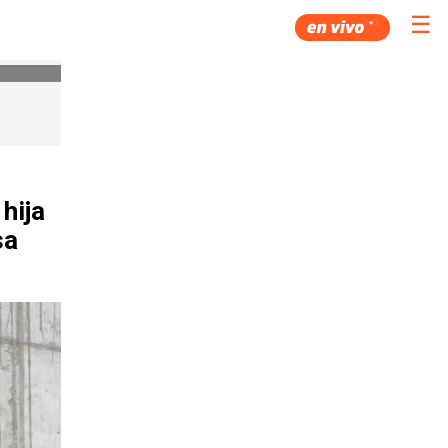
☰
hija
sa