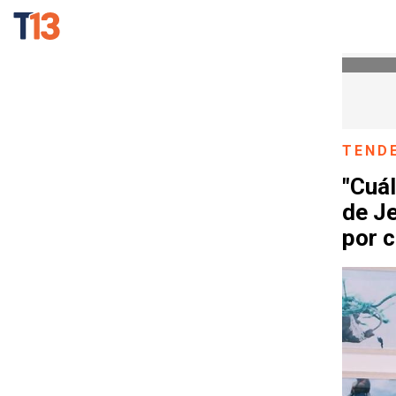
TEND
"Cuál
de Je
por 