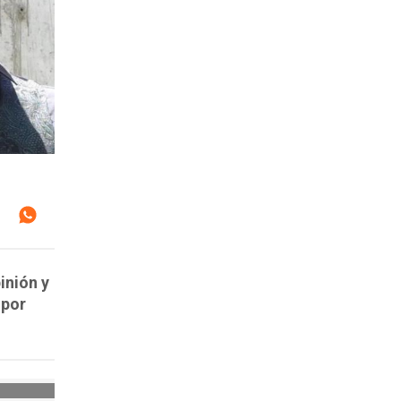
inión y
 por