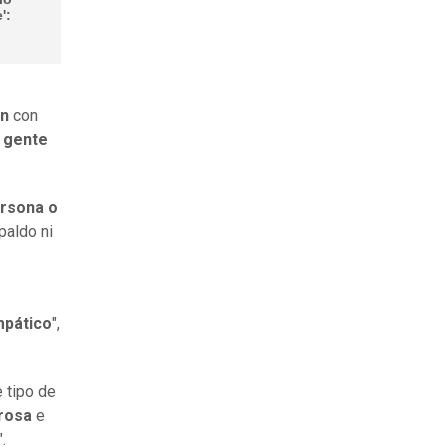
':
en
con
 gente
ersona o
spaldo ni
mpático
",
e tipo de
grosa
e
".