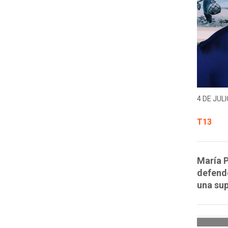
4 DE JULI
T13
María P
defende
una sup