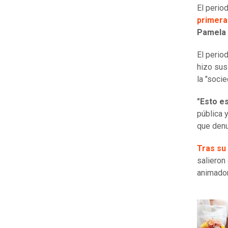
El perio
primera
Pamela 
El perio
hizo sus
la "soci
"Esto es
pública 
que den
Tras su
salieron
animador