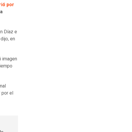
rió por
ra
on Díaz e
dijo, en
mi imagen
 tiempo
nal
 por el
lo