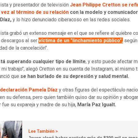
dista y presentador de televisión
Jean Philippe Cretton se refi
 vez al término de su relación
con la modelo y comunicado
Díaz,
y lo hizo denunciado ciberacoso en las redes sociales.
dista grabó un extenso mensaje en el que se refiere al quiebre c
 descargos al ser
víctima de un "linchamiento público",
según 
edad de la cancelación".
tá superando cualquier tipo de límite
, y esto puede afectar 
y mi trabajo", alegó Cretton en su cuenta de Instagram, al mismo
unció que
se han burlado de su depresión y salud mental.
 declaración Pamela Díaz
y otras figuras del espectáculo nacio
 en su defensa, pero quien también quiso dar su opinión y abogar
 fue su expareja y madre de su hija,
María Paz Igualt.
Lee También >
Joven alegó haber gastado más de $300 mil en rega