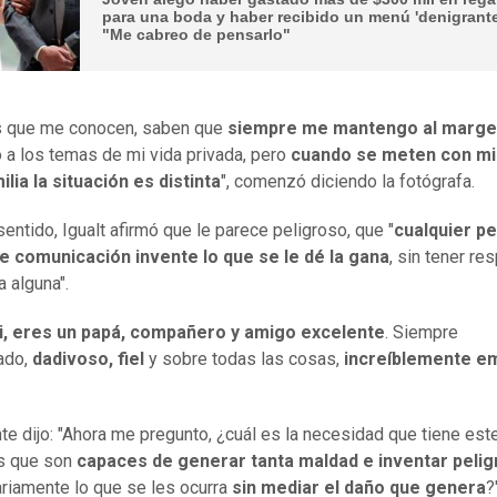
para una boda y haber recibido un menú 'denigrante
"Me cabreo de pensarlo"
s que me conocen, saben que
siempre me mantengo al marg
 a los temas de mi vida privada, pero
cuando se meten con mi
ilia la situación es distinta
", comenzó diciendo la fotógrafa.
sentido, Igualt afirmó que le parece peligroso, que "
cualquier p
e comunicación
invente lo que se le dé la gana
, sin tener re
a alguna".
i, eres un papá, compañero y amigo excelente
. Siempre
ado,
dadivoso, fiel
y sobre todas las cosas,
increíblemente e
te dijo: "Ahora me pregunto, ¿cuál es la necesidad que tiene est
s que son
capaces de generar tanta maldad e inventar peli
riamente lo que se les ocurra
sin mediar el daño que genera
?