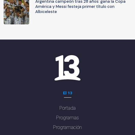
Argentina campeón tras 28 años: gana la Copa
América y Messi festeja primer título con
Albiceleste
El 13
Portada
Programas
Programación