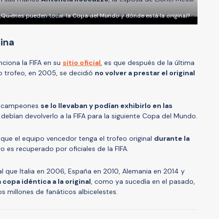
¿Quiénes pueden tocar la Copa del Mundo y dónde está la original?
ina
ciona la FIFA en su
sitio oficial
, es que después de la última
o trofeo, en 2005, se decidió
no volver a prestar el original
os campeones
se lo llevaban y podían exhibirlo en las
 debían devolverlo a la FIFA para la siguiente Copa del Mundo.
ue el equipo vencedor tenga el trofeo original
durante la
o es recuperado por oficiales de la FIFA.
al que Italia en 2006, España en 2010, Alemania en 2014 y
 copa idéntica a la original
, como ya sucedía en el pasado,
os millones de fanáticos albicelestes.