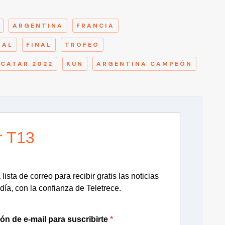
A
ARGENTINA
FRANCIA
IAL
FINAL
TROFEO
CATAR 2022
KUN
ARGENTINA CAMPEÓN
r T13
lista de correo para recibir gratis las noticias
día, con la confianza de Teletrece.
ión de e-mail para suscribirte