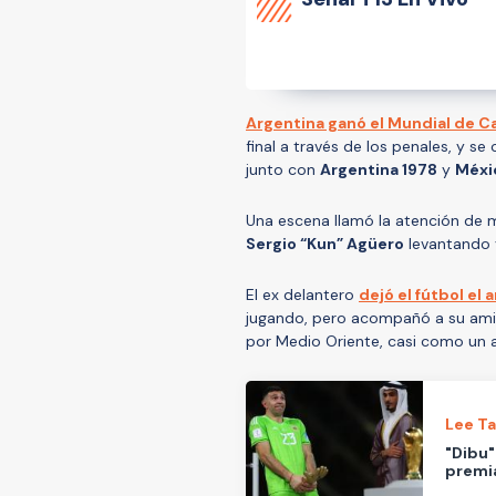
Argentina ganó el Mundial de C
final a través de los penales, y s
junto con
Argentina 1978
y
Méxi
Una escena llamó la atención de m
Sergio “Kun” Agüero
levantando 
El ex delantero
dejó el fútbol el
jugando, pero acompañó a su amigo
por Medio Oriente, casi como un 
Lee T
"Dibu"
premi