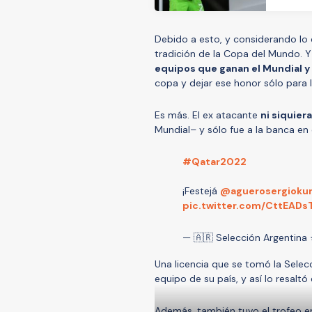
Debido a esto, y considerando lo q
tradición de la Copa del Mundo. Y
equipos que ganan el Mundial y 
copa y dejar ese honor sólo para 
Es más. El ex atacante
ni siquier
Mundial– y sólo fue a la banca e
#Qatar2022
¡Festejá
@aguerosergioku
pic.twitter.com/CttEADs
— 🇦🇷 Selección Argentina
Una licencia que se tomó la Selecc
equipo de su país, y así lo resaltó
Además, también tuvo el trofeo 