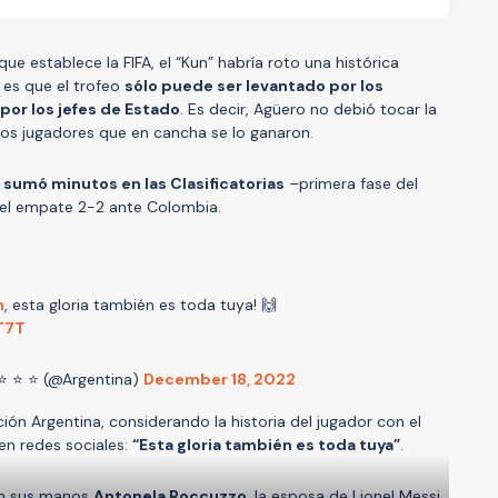
ue establece la FIFA, el “Kun” habría roto una histórica
 es que el trofeo
sólo puede ser levantado por los
por los jefes de Estado
. Es decir, Agüero no debió tocar la
los jugadores que en cancha se lo ganaron.
a sumó minutos en las Clasificatorias
–primera fase del
n el empate 2-2 ante Colombia.
n
, esta gloria también es toda tuya! 🙌
T7T
 ⭐ ⭐ ⭐ (@Argentina)
December 18, 2022
ión Argentina, considerando la historia del jugador con el
 en redes sociales:
“Esta gloria también es toda tuya”
.
en sus manos
Antonela Roccuzzo
, la esposa de Lionel Messi.