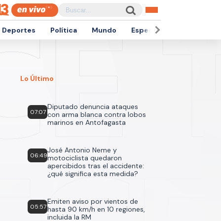
Deportes
Política
Mundo
Espectáculos
Empren
Lo Último
Diputado denuncia ataques
07:07
con arma blanca contra lobos
marinos en Antofagasta
José Antonio Neme y
06:49
motociclista quedaron
apercibidos tras el accidente:
¿qué significa esta medida?
Emiten aviso por vientos de
05:57
hasta 90 km/h en 10 regiones,
incluida la RM