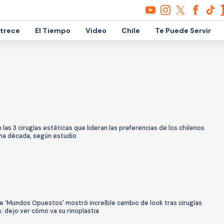
etrece
El Tiempo
Video
Chile
Te Puede Servir
 las 3 cirugías estéticas que lideran las preferencias de los chilenos
ima década, según estudio
e 'Mundos Opuestos' mostró increíble cambio de look tras cirugías
: dejo ver cómo va su rinoplastia