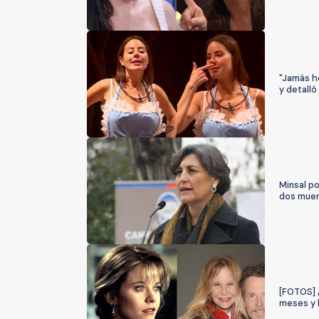
"Jamás he
y detalló
Minsal po
dos muer
[FOTOS] 
meses y 