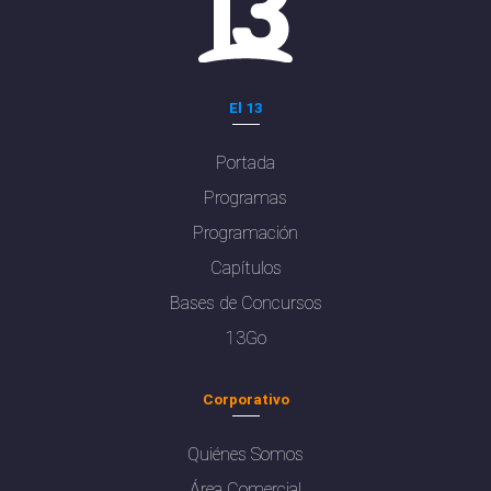
El 13
Portada
Programas
Programación
Capítulos
Bases de Concursos
13Go
Corporativo
Quiénes Somos
Área Comercial