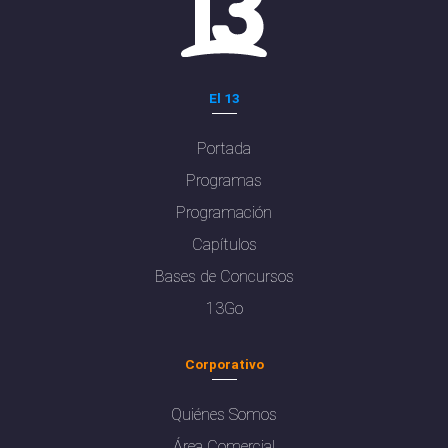
El 13
Portada
Programas
Programación
Capítulos
Bases de Concursos
13Go
Corporativo
Quiénes Somos
Área Comercial