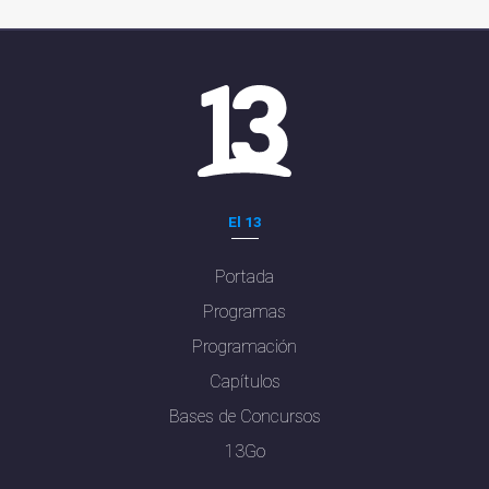
El 13
Portada
Programas
Programación
Capítulos
Bases de Concursos
13Go