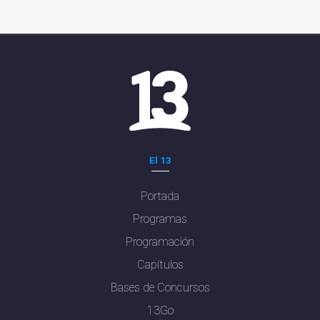
El 13
Portada
Programas
Programación
Capítulos
Bases de Concursos
13Go