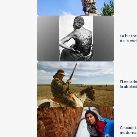
La histor
de la esc
El estado
la abolici
Cincuent
moderna