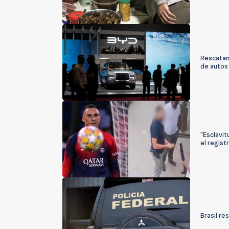
Rescatan
de autos 
"Esclavi
el regist
Brasil r