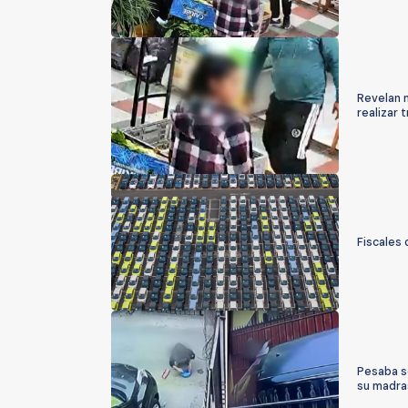
Revelan n
realizar 
Fiscales
Pesaba so
su madra