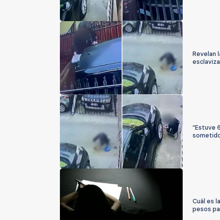
Revelan l
esclaviz
“Estuve 6
sometido
Cuál es l
pesos pa