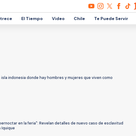
etrece
El Tiempo
Video
Chile
Te Puede Servir
a isla indonesia donde hay hombres y mujeres que viven como
pernoctar en la feria": Revelan detalles de nuevo caso de esclavitud
n Iquique