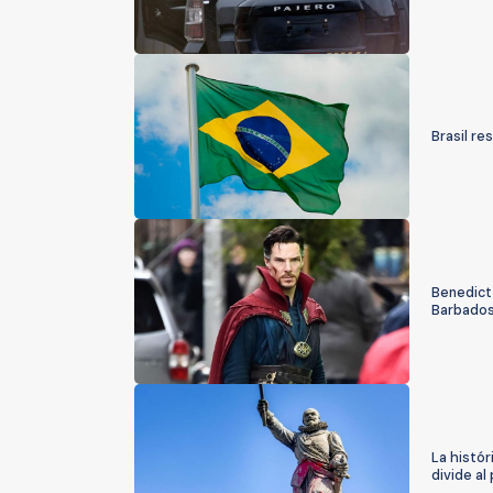
Brasil re
Benedict 
Barbado
La histór
divide al 