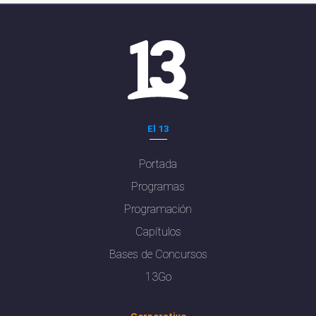
El 13
Portada
Programas
Programación
Capítulos
Bases de Concursos
13Go
Corporativo