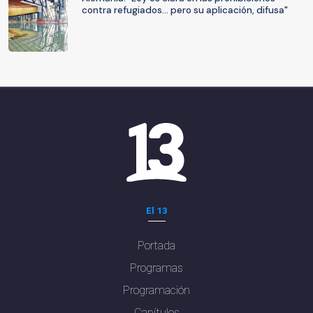
contra refugiados… pero su aplicación, difusa"
El 13
Portada
Programas
Programación
Capítulos