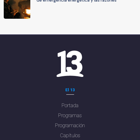
de emergencia energética y las razones
El 13
Portada
Programas
Programación
Capítulos