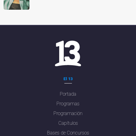
El 13
Portada
Programas
Programación
Capítulos
Bases de Concursos