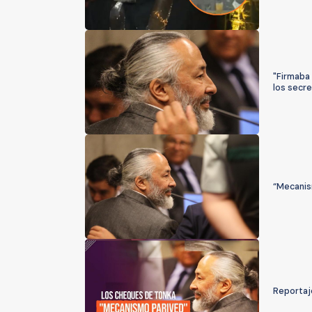
"Firmaba 
los secr
“Mecanis
Reportaje