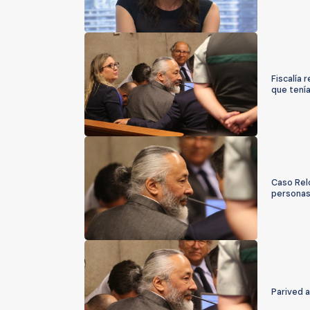
Fiscalía 
que tenía
Caso Relo
personas
Parived a