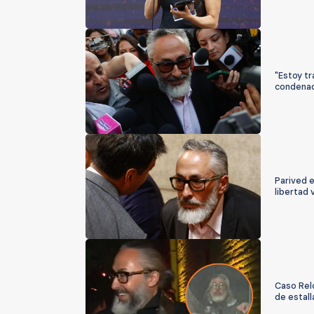
"Estoy tr
condenad
Parived e
libertad 
Caso Relo
de estall