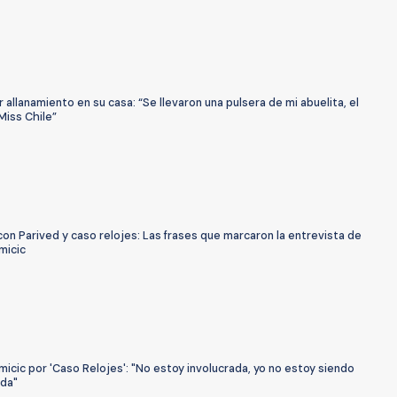
 allanamiento en su casa: “Se llevaron una pulsera de mi abuelita, el
 Miss Chile”
on Parived y caso relojes: Las frases que marcaron la entrevista de
micic
icic por 'Caso Relojes': "No estoy involucrada, yo no estoy siendo
ada"