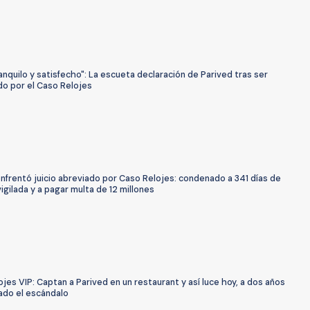
anquilo y satisfecho": La escueta declaración de Parived tras ser
o por el Caso Relojes
nfrentó juicio abreviado por Caso Relojes: condenado a 341 días de
vigilada y a pagar multa de 12 millones
jes VIP: Captan a Parived en un restaurant y así luce hoy, a dos años
ado el escándalo