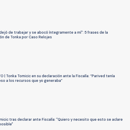
dejó de trabajar y se abocó íntegramente a mí": 5 frases de la
ión de Tonka por Caso Relojes
 | Tonka Tomicic en su declaración ante la Fiscalía: “Parived tenía
eso a los recursos que yo generaba”
icic tras declarar ante Fiscalía: "Quiero y necesito que esto se aclare
posible"