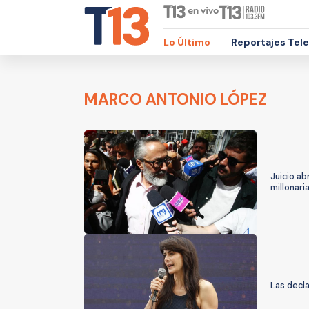
Lo Último
Reportajes Tel
MARCO ANTONIO LÓPEZ
Juicio ab
millonari
Las decla