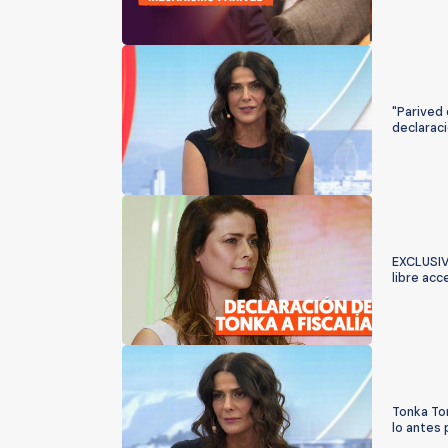
"Parived 
declarac
EXCLUSIVO
libre acc
Tonka Tom
lo antes 