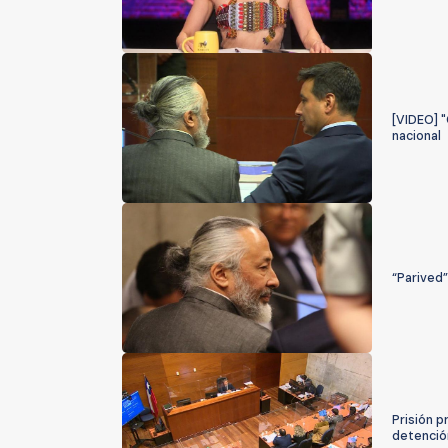
[VIDEO] "
nacional
“Parived”
Prisión p
detenció