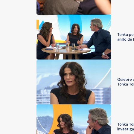
Tonka por
anillo de
Quiebre c
Tonka To
Tonka Tom
investig