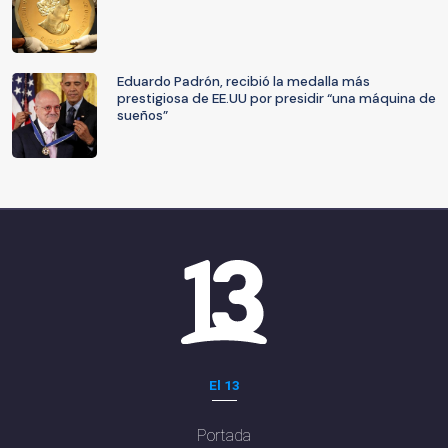
Eduardo Padrón, recibió la medalla más
prestigiosa de EE.UU por presidir “una máquina de
sueños”
El 13
Portada