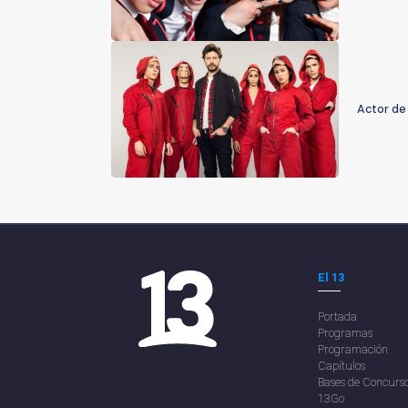
Actor de
El 13
Portada
Programas
Programación
Capítulos
Bases de Concurs
13Go