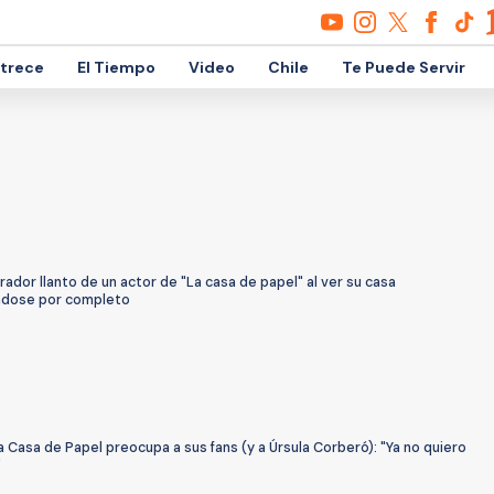
etrece
El Tiempo
Video
Chile
Te Puede Servir
rador llanto de un actor de "La casa de papel" al ver su casa
ndose por completo
la Casa de Papel preocupa a sus fans (y a Úrsula Corberó): "Ya no quiero
"