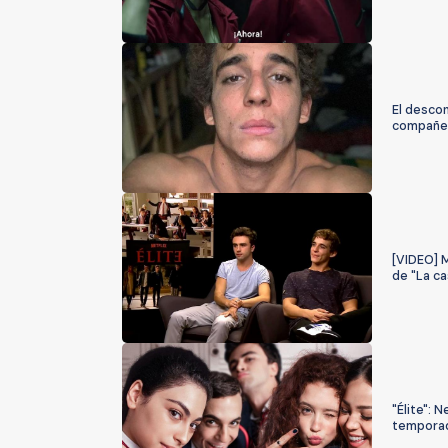
El descon
compañer
[VIDEO] 
de "La c
"Élite": 
tempora