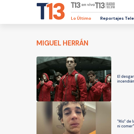
Lo Último
Reportajes Tel
MIGUEL HERRÁN
El desgar
incendiá
"Río" de 
ni comer