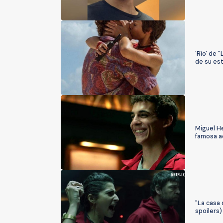
'Río' de 
de su est
Miguel He
famosa a
"La casa 
spoilers)