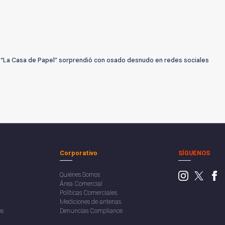
 “La Casa de Papel” sorprendió con osado desnudo en redes sociales
Corporativo
SÍGUENOS
Quiénes Somos
Área Comercial
Políticas Comerciales
Mediciones de antenas
os
Denuncias Compliance