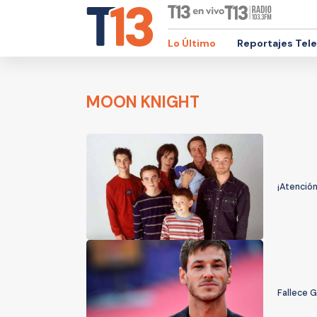
Lo Último
Reportajes Tel
MOON KNIGHT
¡Atenció
Fallece G