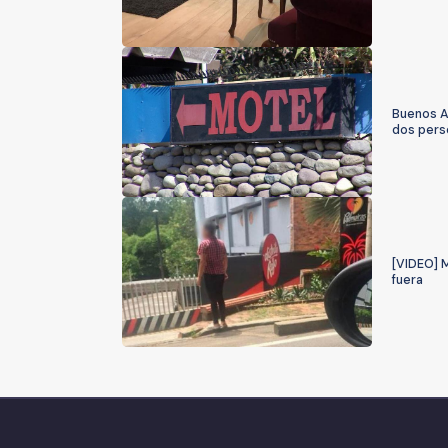
Buenos A
dos pers
[VIDEO] 
fuera