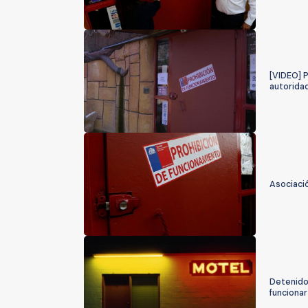
[VIDEO] P
autoridad
Asociaci
Detenido
funcionar