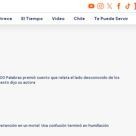
etrece
El Tiempo
Video
Chile
Te Puede Servir
100 Palabras premió cuento que relata el lado desconocido de los
esto dijo su autora
etención en un motel: Una confusión terminó en humillación