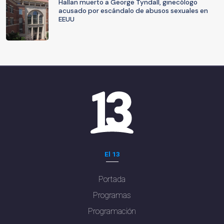
Hallan muerto a George Tyndall, ginecólogo
acusado por escándalo de abusos sexuales en
EEUU
El 13
Portada
Programas
Programación